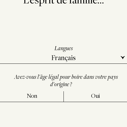
Entre les ceps noueux, sous un ciel presque peint, le
renard regarde l’objectif comme s’il savait. Cette
image étrange, née d’une suggestion d’Éric de
Rothschild, mêle documentaire et conte.
Horvat
,
photographe de mode passé maître en mises en
Langues
scène subtiles, transforme ici une vigne en décor de
fable. Le fruit est là, bien réel, mais déjà on bascule
dans l’imaginaire du «
Renard et du Raisin
» dont il
reste à inventer la morale…
Avez-vous l'âge légal pour boire dans votre pays
d'origine ?
Non
Oui