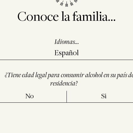
viticultor.”
Conoce la familia...
Un maestro viticultor, es 
Idiomas…
de viticultores, es el re
planificar y organizar la
realizarán en el viñedo. 
vigila la
evolución fisioló
el trabajo conforme con e
¿Tiene edad legal para consumir alcohol en su país d
residencia?
No
Si