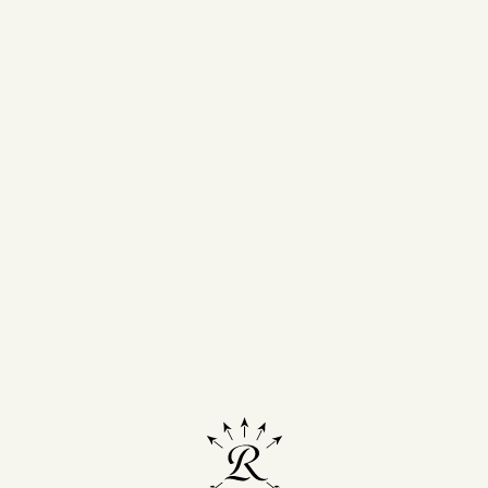
renovarse y así asegurar 
viñedo
.
“La labor del v
íntimamente li
viñedo, y más a
Es una relació
durar toda la v
vínculo que s
cuando se arra
para renovar e
cuando se jubil