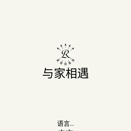
从葡萄藤拔根到重返巅峰状态之间，几乎要耗费二十年
的时光。拔掉一根葡萄藤，不仅是一个令人心碎的决
定，更需要漫长的等待。
“从葡萄藤拔根到恢复葡萄
田的巅峰产量，需要将近
20年时间。”
与家相遇
语言…