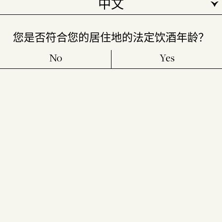
摄影师尼古拉斯·阿玛罗在巴斯克酒庄拍
它们展现了葡萄藤在不同生长阶段的复
摄的两张照片。
杂根部结构。
您是否符合您的居住地的法定饮酒年龄？
No
Yes
最终，我们会拔掉像这样成熟的葡萄藤，腾出空间供新葡萄藤生长。