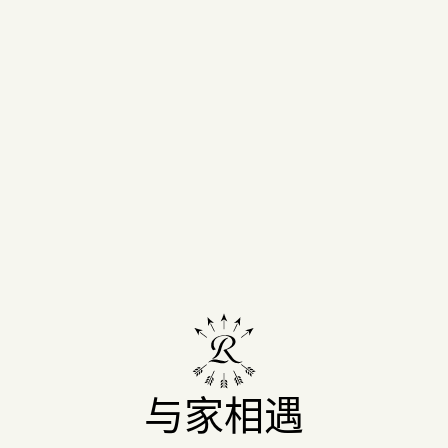
直
接
搜
Menu
跳
索…
到
Domaines
内
Barons
容
de
Rothschild
(Lafite)
与家相遇